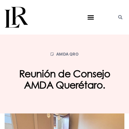
Saltar
al
contenido
AMDA QRO
Reunión de Consejo
AMDA Querétaro.