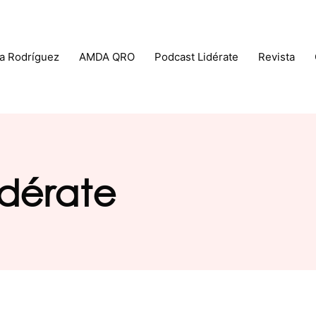
a Rodríguez
AMDA QRO
Podcast Lidérate
Revista
idérate